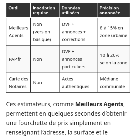
Outil
Inscription
Données
Précision
requise
utilisées
annoncée
Non
DVF +
Meilleurs
8 à 15% en
(version
annonces +
Agents
zone urbaine
basique)
corrections
DVF +
10 à 20%
PAP.fr
Non
annonces
selon la zone
particuliers
Carte des
Actes
Médiane
Non
Notaires
authentiques
communale
Ces estimateurs, comme
Meilleurs Agents
,
permettent en quelques secondes d’obtenir
une fourchette de prix simplement en
renseignant l’adresse, la surface et le