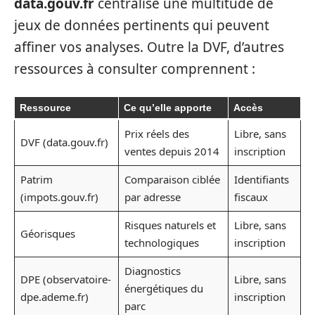
data.gouv.fr
centralise une multitude de
jeux de données pertinents qui peuvent
affiner vos analyses. Outre la DVF, d’autres
ressources à consulter comprennent :
Ressource
Ce qu’elle apporte
Accès
Prix réels des
Libre, sans
DVF (data.gouv.fr)
ventes depuis 2014
inscription
Patrim
Comparaison ciblée
Identifiants
(impots.gouv.fr)
par adresse
fiscaux
Risques naturels et
Libre, sans
Géorisques
technologiques
inscription
Diagnostics
DPE (observatoire-
Libre, sans
énergétiques du
dpe.ademe.fr)
inscription
parc