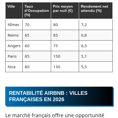
Ville
Taux
Prix moyen
Rendement net
d’Occupation
par nuit (€)
attendu (%)
(%)
Nîmes
70
80
7,2
Reims
65
85
6,8
Angers
60
75
6,5
Paris
85
150
5,1
Nice
80
130
5,5
RENTABILITÉ AIRBNB : VILLES
FRANÇAISES EN 2026
Le marché français offre une opportunité