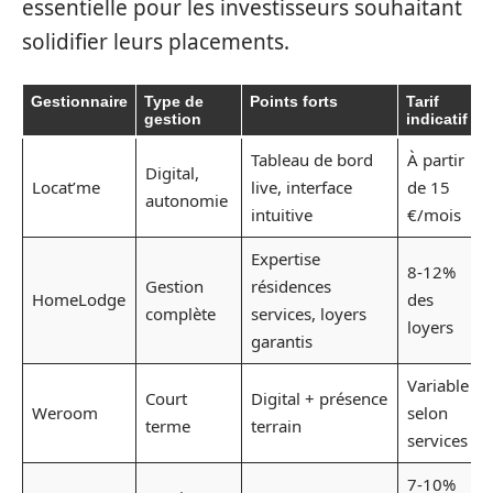
essentielle pour les investisseurs souhaitant
solidifier leurs placements.
Gestionnaire
Type de
Points forts
Tarif
gestion
indicatif
Tableau de bord
À partir
Digital,
Locat’me
live, interface
de 15
autonomie
intuitive
€/mois
Expertise
8-12%
Gestion
résidences
HomeLodge
des
complète
services, loyers
loyers
garantis
Variable
Court
Digital + présence
Weroom
selon
terme
terrain
services
7-10%