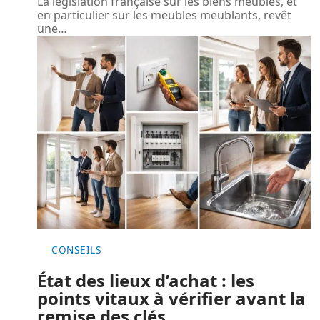
La législation française sur les biens meubles, et
en particulier sur les meubles meublants, revêt
une
…
CONSEILS
État des lieux d’achat : les
points vitaux à vérifier avant la
remise des clés